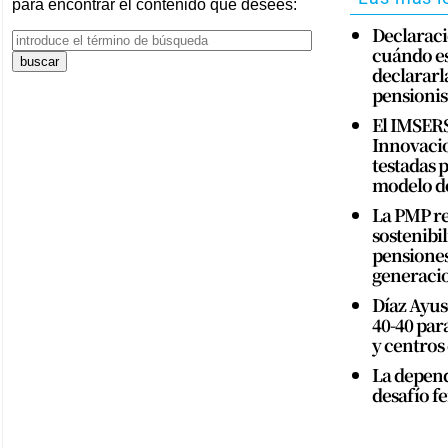
para encontrar el contenido que desees:
Declaraci
cuándo es
declararla
pensionis
El IMSERS
Innovacio
testadas 
modelo d
La PMP re
sostenibil
pensiones 
generaci
Díaz Ayus
40-40 par
y centros
La depend
desafío f