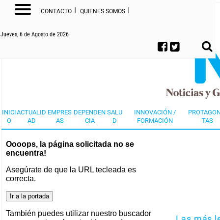
I
I
CONTACTO
QUIENES SOMOS
Jueves, 6 de Agosto de 2026
INICI
ACTUALID
EMPRES
DEPENDEN
SALU
INNOVACIÓN /
PROTAGON
O
AD
AS
CIA
D
FORMACIÓN
TAS
Oooops, la página solicitada no se
encuentra!
Asegúrate de que la URL tecleada es
correcta.
También puedes utilizar nuestro buscador
Las más l