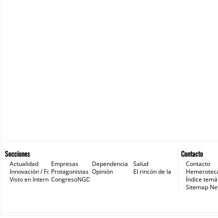
Secciones
Contacto
Actualidad
Empresas
Dependencia
Salud
Contacto
Innovación / Formación
Protagonistas
Opinión
El rincón de la ONG
Hemerotec
Visto en Internet
CongresoNGD
Índice temá
Sitemap N