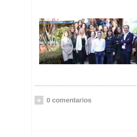
Castilla y León incrementa las prestac
por dependencia
Acalerte felicita a la segunda promoció
su formación para atender a personas
+
0 comentarios