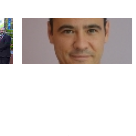
iones
Diego Juez: "No creo que exista una
burbuja en el sector residencial"
n de
25 años evolucionando con las personas
mayores