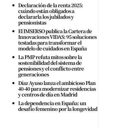
Declaración de la renta 2025:
cuándo están obligados a
declararla los jubilados y
pensionistas
El IMSERSO publica la Cartera de
Innovaciones VIDAS: 95 soluciones
testadas para transformar el
modelo de cuidados en España
La PMP refuta mitos sobre la
sostenibilidad del sistema de
pensiones y el conflicto entre
generaciones
Díaz Ayuso lanza el ambicioso Plan
40-40 para modernizar residencias
y centros de día en Madrid
La dependencia en España: un
desafío femenino por la longevidad