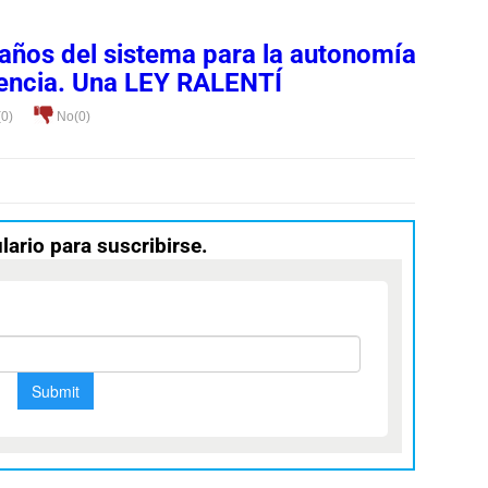
3 años del sistema para la autonomía
dencia. Una LEY RALENTÍ
(
0
)
No(
0
)
lario para suscribirse.