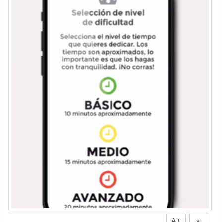
A+
a-