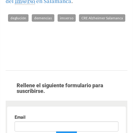
del
Imserso
en Salamanca
.
deglución
demencias
imserso
CRE Alzheimer Salamanca
Rellene el siguiente formulario para
suscribirse.