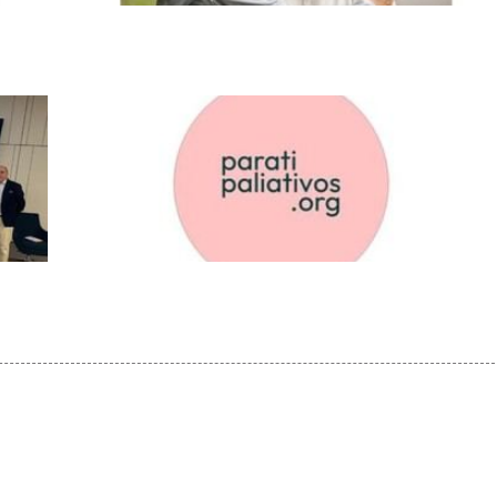
Cinfa y SEGG revelan el impacto de los
cuidadores en España
La SEGG se suma a la iniciativa "Para ti,
Paliativos" para mejorar los cuidados
paliativos en España