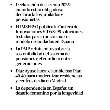
Declaración de la renta 2025:
cuándo están obligados a
declararla los jubilados y
pensionistas
El IMSERSO publica la Cartera de
Innovaciones VIDAS: 95 soluciones
testadas para transformar el
modelo de cuidados en España
La PMP refuta mitos sobre la
sostenibilidad del sistema de
pensiones y el conflicto entre
generaciones
Díaz Ayuso lanza el ambicioso Plan
40-40 para modernizar residencias
y centros de día en Madrid
La dependencia en España: un
desafío femenino por la longevidad