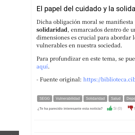
El papel del cuidado y la solid
Dicha obligación moral se manifiesta
solidaridad
, enmarcados dentro de un
dimensiones es crucial para abordar l
vulnerables en nuestra sociedad.
Para profundizar en este tema, se pu
aquí
.
- Fuente original:
https://biblioteca.c
SEGG
Vulnerabilidad
Solidaridad
Salud
Depe
Si (
0
)
¿Te ha parecido interesante esta noticia?