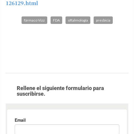
126129.html
fármaco Vizz
FDA
oftalmología
presbicia
Rellene el siguiente formulario para
suscribirse.