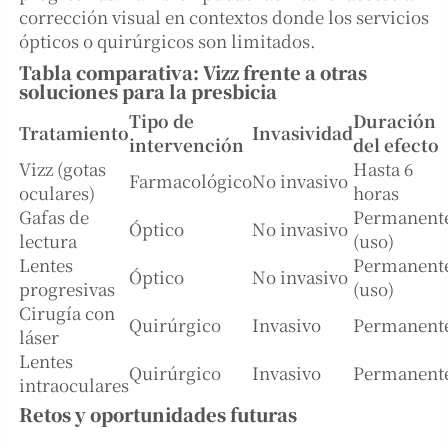
corrección visual en contextos donde los servicios
ópticos o quirúrgicos son limitados.
Tabla comparativa: Vizz frente a otras
soluciones para la presbicia
Tipo de
Duración
Tratamiento
Invasividad
intervención
del efecto
Vizz (gotas
Hasta 6
Farmacológico
No invasivo
oculares)
horas
Gafas de
Permanent
Óptico
No invasivo
lectura
(uso)
Lentes
Permanent
Óptico
No invasivo
progresivas
(uso)
Cirugía con
Quirúrgico
Invasivo
Permanent
láser
Lentes
Quirúrgico
Invasivo
Permanent
intraoculares
Retos y oportunidades futuras