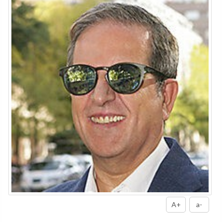
A+
a-