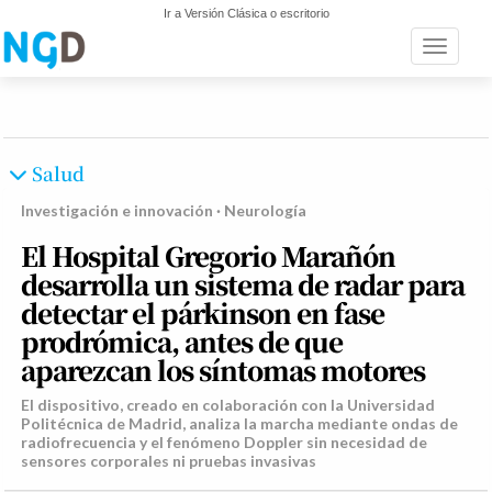
Ir a Versión Clásica o escritorio
Toggle n
Salud
Investigación e innovación · Neurología
El Hospital Gregorio Marañón
desarrolla un sistema de radar para
detectar el párkinson en fase
prodrómica, antes de que
aparezcan los síntomas motores
El dispositivo, creado en colaboración con la Universidad
Politécnica de Madrid, analiza la marcha mediante ondas de
radiofrecuencia y el fenómeno Doppler sin necesidad de
sensores corporales ni pruebas invasivas