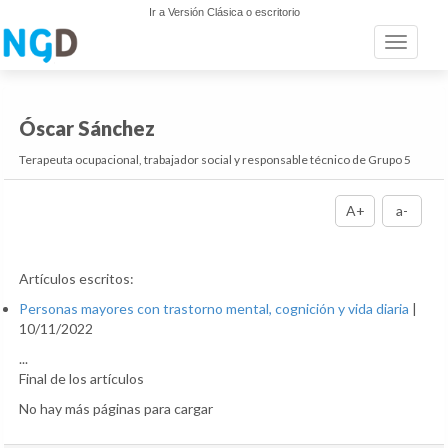
Ir a Versión Clásica o escritorio
Toggle n
Óscar Sánchez
Terapeuta ocupacional, trabajador social y responsable técnico de Grupo 5
A+
a-
Artículos escritos:
Personas mayores con trastorno mental, cognición y vida diaria
|
10/11/2022
...
Final de los artículos
No hay más páginas para cargar