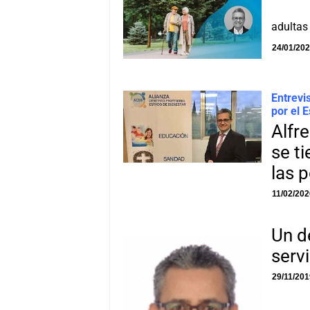
adultas
24/01/20
Entrevi
por el 
Alfr
se t
las p
11/02/20
Un d
servi
29/11/20