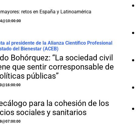
 mayores: retos en España y Latinoamérica
24
@
10:00:00
sta al presidente de la Alianza Científico Profesional
Estado del Bienestar (ACEB)
edo Bohórquez: “La sociedad civil
iene que sentir corresponsable de
olíticas públicas”
20
@
16:00:00
ecálogo para la cohesión de los
cios sociales y sanitarios
19
@
07:00:00