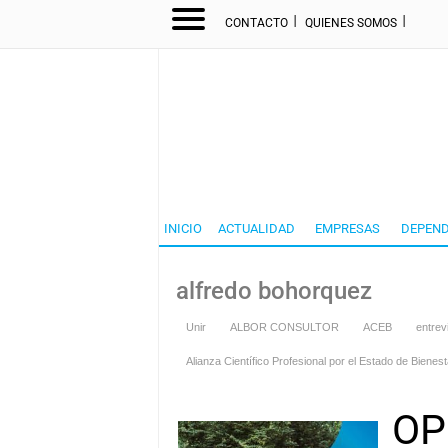
I
I
CONTACTO
QUIENES SOMOS
INICIO
ACTUALIDAD
EMPRESAS
DEPEND
alfredo bohorquez
Unir
ALBOR CONSULTOR
ACEB
entrev
Alianza Científico Profesional por el Estado de Biene
OP