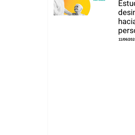
Estu
desi
haci
pers
11/06/20