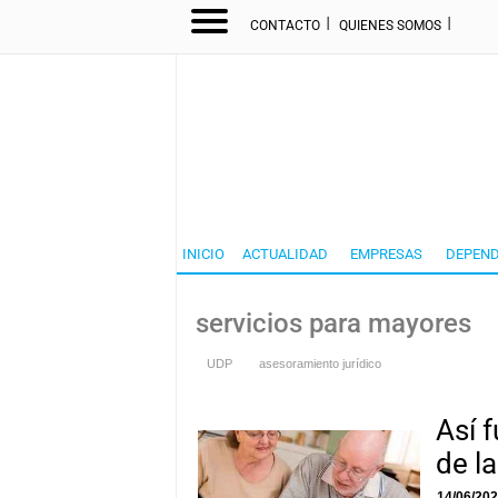
I
I
CONTACTO
QUIENES SOMOS
INICIO
ACTUALIDAD
EMPRESAS
DEPEND
servicios para mayores
UDP
asesoramiento jurídico
Así f
de l
14/06/20