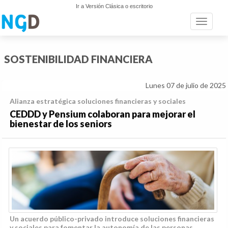
Ir a Versión Clásica o escritorio
Toggle n
SOSTENIBILIDAD FINANCIERA
Lunes 07 de julio de 2025
Alianza estratégica soluciones financieras y sociales
CEDDD y Pensium colaboran para mejorar el
bienestar de los seniors
Un acuerdo público-privado introduce soluciones financieras
y sociales para fomentar la autonomía de las personas