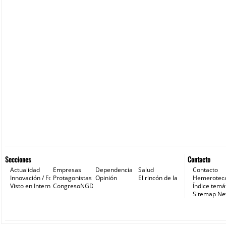
Secciones
Contacto
Actualidad
Empresas
Dependencia
Salud
Contacto
Innovación / Formación
Protagonistas
Opinión
El rincón de la ONG
Hemerotec
Visto en Internet
CongresoNGD
Índice temá
Sitemap N