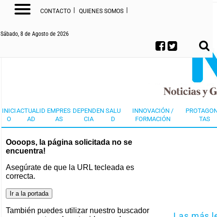
I
I
CONTACTO
QUIENES SOMOS
Sábado, 8 de Agosto de 2026
INICI
ACTUALID
EMPRES
DEPENDEN
SALU
INNOVACIÓN /
PROTAGON
O
AD
AS
CIA
D
FORMACIÓN
TAS
Oooops, la página solicitada no se
encuentra!
Asegúrate de que la URL tecleada es
correcta.
También puedes utilizar nuestro buscador
Las más l