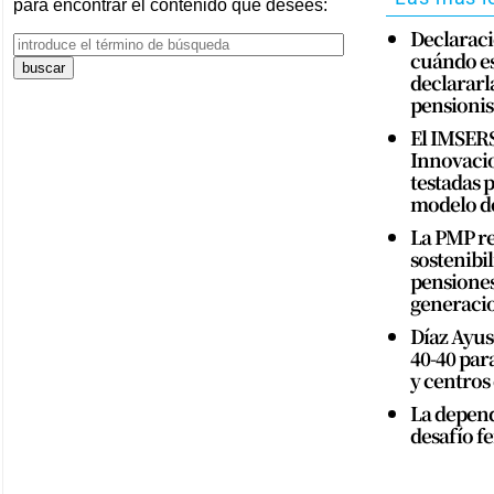
para encontrar el contenido que desees:
Declaraci
cuándo es
declararla
pensionis
El IMSERS
Innovacio
testadas 
modelo d
La PMP re
sostenibil
pensiones 
generaci
Díaz Ayus
40-40 par
y centros
La depend
desafío f