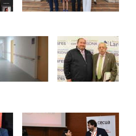
El Círculo Empresarial de Cuidados a
e
Personas (CECUA) renueva su
proyecto y refuerza su Junta Directiva
UA rechaza el
Lares lamenta la
ierto Social de
muerte de Pepe
lucía
Olmedo