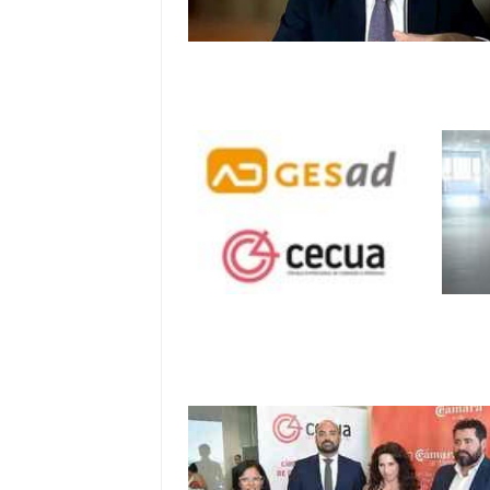
CECUA imparte formación sobre
Compliance Penal en cuidados d
personas
Gesad y Cecua firman
CEC
un acuerdo de
Conc
colaboración pionero
Anda
en el sector