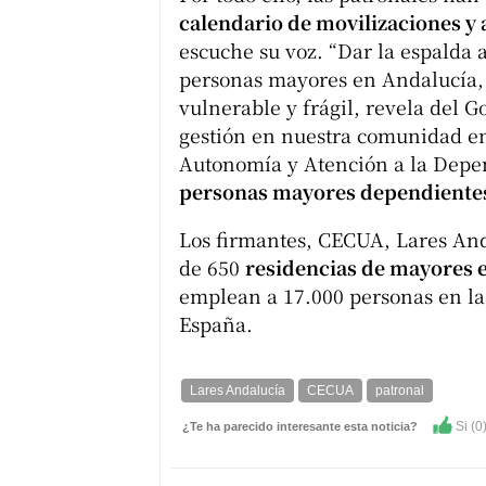
calendario de movilizaciones y
escuche su voz. “Dar la espalda 
personas mayores en Andalucía, 
vulnerable y frágil, revela del 
gestión en nuestra comunidad en
Autonomía y Atención a la Depen
personas mayores dependientes
Los firmantes, CECUA, Lares An
de 650
residencias de mayores 
emplean a 17.000 personas en 
España.
Lares Andalucía
CECUA
patronal
Si (
0
¿Te ha parecido interesante esta noticia?