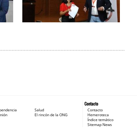
Un nuevo Círculo Empresarial de
Cuidados a Personas de Andalucía
une a empresas sociosanitarias
Contacto
pendencia
Salud
Contacto
nión
El rincón de la ONG
Hemeroteca
Índice temático
Sitemap News