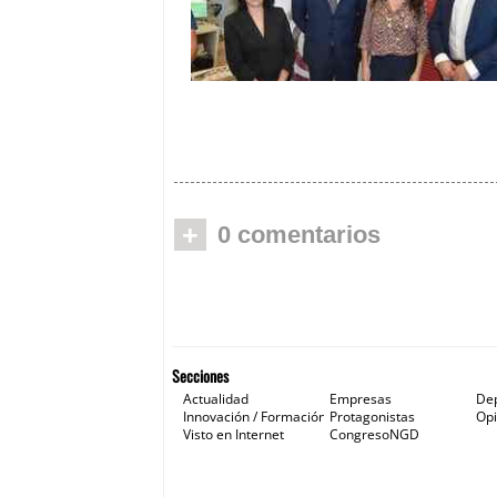
CECUA pone cifras al ‘caos de la
dependencia’ en Andalucía
+
0 comentarios
Secciones
Actualidad
Empresas
De
Innovación / Formación
Protagonistas
Opi
Visto en Internet
CongresoNGD