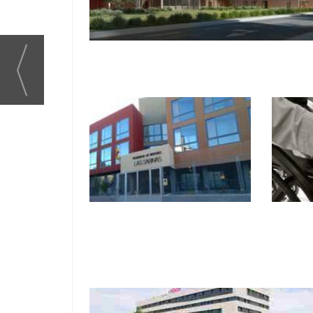
El rincón de la ONG. Guía de las
Residencias de ancianos mayores de
España con más de 5.500 referencias
El rincón de la ONG.
Visto 
Residencias de ancianos
conce
mayores en Guadalajara
resid
(77) tercera edad y
mayor
geriátricas
Espa