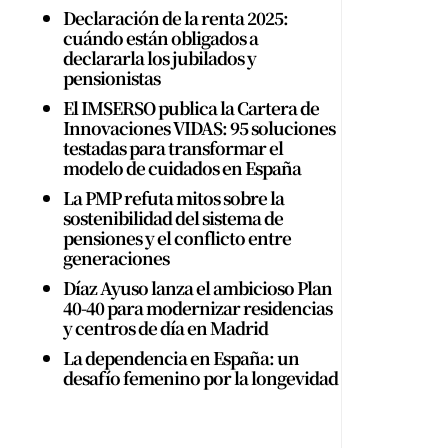
Declaración de la renta 2025:
cuándo están obligados a
declararla los jubilados y
pensionistas
El IMSERSO publica la Cartera de
Innovaciones VIDAS: 95 soluciones
testadas para transformar el
modelo de cuidados en España
La PMP refuta mitos sobre la
sostenibilidad del sistema de
pensiones y el conflicto entre
generaciones
Díaz Ayuso lanza el ambicioso Plan
40-40 para modernizar residencias
y centros de día en Madrid
La dependencia en España: un
desafío femenino por la longevidad