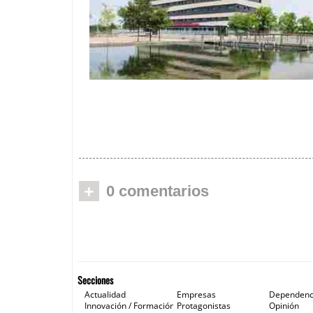
El rincón de la ONG. ONG Guía de
Mayores te ayuda a buscar tu residenc
de mayores ideal de manera 100%
gratuita.
+
0 comentarios
Secciones
Actualidad
Empresas
Dependenc
Innovación / Formación
Protagonistas
Opinión