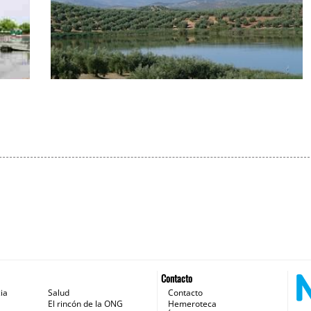
El rincón de la ONG. Guía de las
ia
Residencias de ancianos mayores de Jaén
y provincia con 73 referencias
Contacto
ia
Salud
Contacto
El rincón de la ONG
Hemeroteca