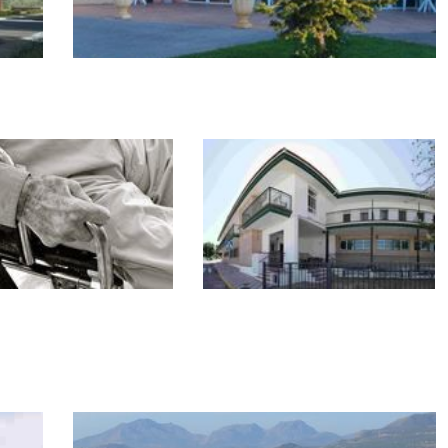
El rincón de la ONG. Residencias de
ancianos mayores en Valencia (196)
tercera edad y geriátricas
En Internet. ¿Cuán
El rincón de la ONG. Guía
rtadas son las
de las Residencias de
encias de personas
ancianos mayores de Jaén
es concertadas en
y provincia con 73
ña?
referencias