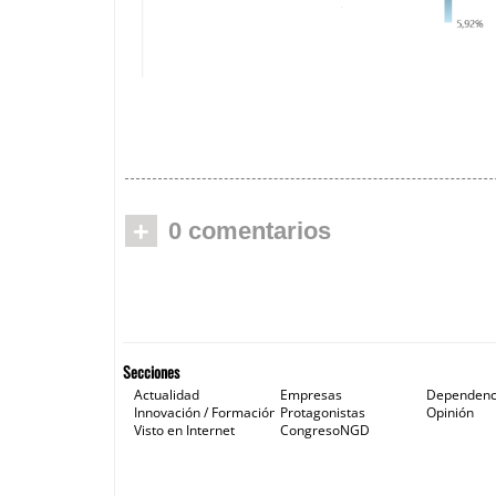
EL INGRESO MINIMO VITAL LLEGA
SOLO AL 12,2% DE LA POBLACIÓN 
VIVE BAJO EL UMBRAL DE LA POB
+
0 comentarios
Secciones
Actualidad
Empresas
Dependenc
Innovación / Formación
Protagonistas
Opinión
Visto en Internet
CongresoNGD