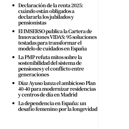
Declaración de la renta 2025:
cuándo están obligados a
declararla los jubilados y
pensionistas
El IMSERSO publica la Cartera de
Innovaciones VIDAS: 95 soluciones
testadas para transformar el
modelo de cuidados en España
La PMP refuta mitos sobre la
sostenibilidad del sistema de
pensiones y el conflicto entre
generaciones
Díaz Ayuso lanza el ambicioso Plan
40-40 para modernizar residencias
y centros de día en Madrid
La dependencia en España: un
desafío femenino por la longevidad