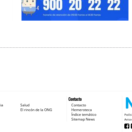
El rincón de la ONG. Ingreso Mínimo Vital
QUE
(IMV)
REZA
Contacto
ia
Salud
Contacto
El rincón de la ONG
Hemeroteca
Índice temático
Polít
Sitemap News
Aviso