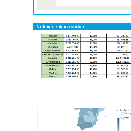
Noticias relacionadas
Rentas Mínimas de Inserción en Españ
diagnóstico crítico según la Asociación
Directoras y Gerentes de Servicios
Sociales