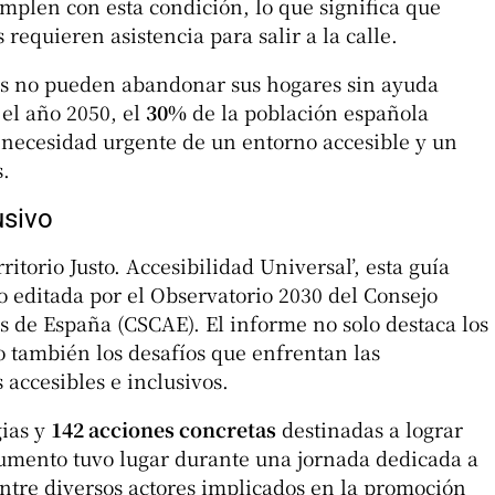
mplen con esta condición, lo que significa que
requieren asistencia para salir a la calle.
 no pueden abandonar sus hogares sin ayuda
el año 2050, el
30%
de la población española
a necesidad urgente de un entorno accesible y un
.
usivo
itorio Justo. Accesibilidad Universal’, esta guía
o editada por el Observatorio 2030 del Consejo
os de España (CSCAE). El informe no solo destaca los
 también los desafíos que enfrentan las
accesibles e inclusivos.
gias y
142 acciones concretas
destinadas a lograr
cumento tuvo lugar durante una jornada dedicada a
 entre diversos actores implicados en la promoción