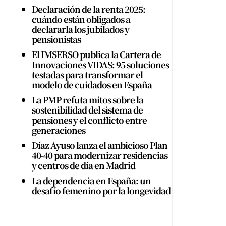
Declaración de la renta 2025:
cuándo están obligados a
declararla los jubilados y
pensionistas
El IMSERSO publica la Cartera de
Innovaciones VIDAS: 95 soluciones
testadas para transformar el
modelo de cuidados en España
La PMP refuta mitos sobre la
sostenibilidad del sistema de
pensiones y el conflicto entre
generaciones
Díaz Ayuso lanza el ambicioso Plan
40-40 para modernizar residencias
y centros de día en Madrid
La dependencia en España: un
desafío femenino por la longevidad