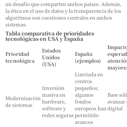
un desafío que comparten ambos países. Además,
la ética en el uso de datos y la transparencia de los
algoritmos son cuestiones centrales en ambos
sistemas.
Tabla comparativa de prioridades
tecnológicas en USA y España
Impact
Estados
Prioridad
España
esperad
Unidos
tecnológica
(ejemplos)
atenció
(USA)
mayore
Limitada en
centros
Inversión
pequeños;
masiva en
algunos
Base sól
Modernización
hardware,
fondos
avanzar 
de sistemas
software y
europeos han
digital
redes seguras
permitido
avances