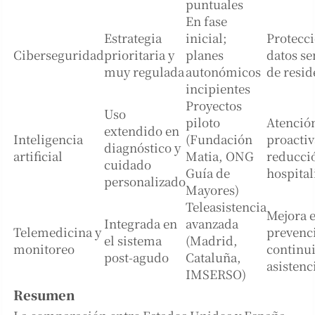
puntuales
En fase
Estrategia
inicial;
Protecc
Ciberseguridad
prioritaria y
planes
datos se
muy regulada
autonómicos
de resid
incipientes
Proyectos
Uso
piloto
Atenció
extendido en
Inteligencia
(Fundación
proactiv
diagnóstico y
artificial
Matia, ONG
reducci
cuidado
Guía de
hospital
personalizado
Mayores)
Teleasistencia
Mejora 
Integrada en
avanzada
Telemedicina y
prevenc
el sistema
(Madrid,
monitoreo
continu
post-agudo
Cataluña,
asistenc
IMSERSO)
Resumen