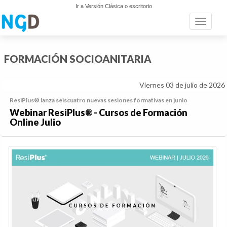
Ir a Versión Clásica o escritorio
Toggle n
FORMACIÓN SOCIOANITARIA
Viernes 03 de julio de 2026
ResiPlus® lanza seiscuatro nuevas sesiones formativas en junio
Webinar ResiPlus® - Cursos de Formación
Online Julio