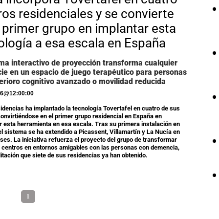
ros residenciales y se convierte
l primer grupo en implantar esta
ología a esa escala en España
ema interactivo de proyección transforma cualquier
cie en un espacio de juego terapéutico para personas
erioro cognitivo avanzado o movilidad reducida
26
@
12:00:00
idencias ha implantado la tecnología Tovertafel en cuatro de sus
convirtiéndose en el primer grupo residencial en España en
r esta herramienta en esa escala. Tras su primera instalación en
, el sistema se ha extendido a Picassent, Villamartín y La Nucía en
es. La iniciativa refuerza el proyecto del grupo de transformar
 centros en entornos amigables con las personas con demencia,
itación que siete de sus residencias ya han obtenido.
1