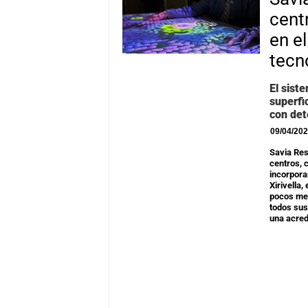
cent
en e
tecn
El sist
superfi
con det
09/04/20
Savia Res
centros, 
incorpora
Xirivella
pocos mes
todos sus
una acred