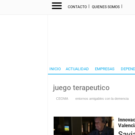
I
I
CONTACTO
QUIENES SOMOS
INICIO
ACTUALIDAD
EMPRESAS
DEPEND
juego terapeutico
CEOMA
entornos amigables con la demencia
Innovac
Valenc
Savi