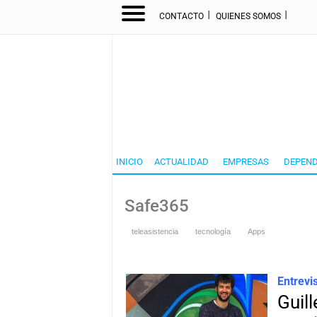
I
I
CONTACTO
QUIENES SOMOS
INICIO
ACTUALIDAD
EMPRESAS
DEPEND
Safe365
teleasistencia
tecnología
Apps
Entrevi
Guil