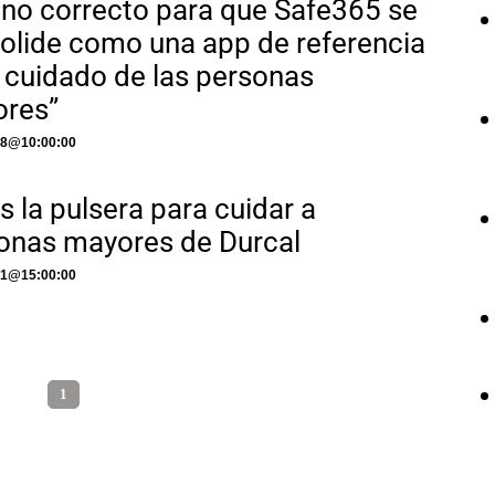
no correcto para que Safe365 se
olide como una app de referencia
l cuidado de las personas
res”
18
@
10:00:00
s la pulsera para cuidar a
onas mayores de Durcal
21
@
15:00:00
1