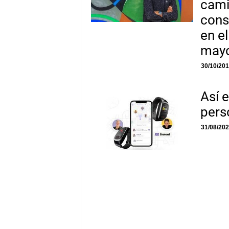
cami
cons
en e
mayo
30/10/20
Así e
pers
31/08/20