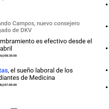
ando Campos, nuevo consejero
gado de DKV
ombramiento es efectivo desde el
abril
24
@
08:30:00
tas
, el sueño laboral de los
diantes de Medicina
18
@
07:00:00