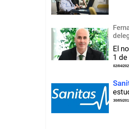
Fern
dele
El n
1 de 
02/04/20
Sani
estu
30/05/20