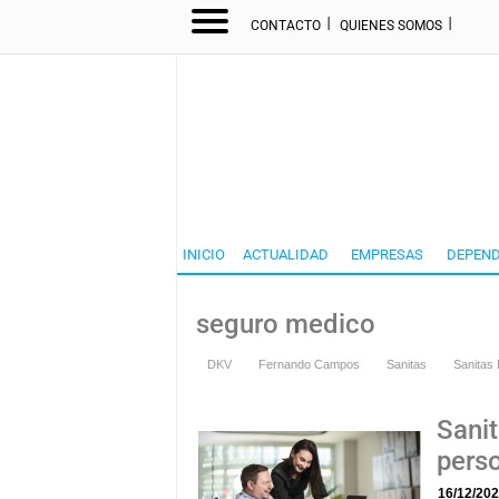
I
I
CONTACTO
QUIENES SOMOS
INICIO
ACTUALIDAD
EMPRESAS
DEPEND
seguro medico
DKV
Fernando Campos
Sanitas
Sanitas
Sani
pers
16/12/20