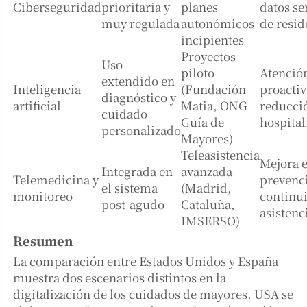
Ciberseguridad
prioritaria y
planes
datos se
muy regulada
autonómicos
de resid
incipientes
Proyectos
Uso
piloto
Atenció
extendido en
Inteligencia
(Fundación
proactiv
diagnóstico y
artificial
Matia, ONG
reducci
cuidado
Guía de
hospital
personalizado
Mayores)
Teleasistencia
Mejora 
Integrada en
avanzada
Telemedicina y
prevenc
el sistema
(Madrid,
monitoreo
continu
post-agudo
Cataluña,
asistenc
IMSERSO)
Resumen
La comparación entre Estados Unidos y España
muestra dos escenarios distintos en la
digitalización de los cuidados de mayores. USA se