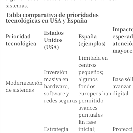
sistemas.
Tabla comparativa de prioridades
tecnológicas en USA y España
Impact
Estados
Prioridad
España
esperad
Unidos
tecnológica
(ejemplos)
atenció
(USA)
mayore
Limitada en
centros
Inversión
pequeños;
masiva en
algunos
Base sól
Modernización
hardware,
fondos
avanzar 
de sistemas
software y
europeos han
digital
redes seguras
permitido
avances
puntuales
En fase
Estrategia
inicial;
Protecc