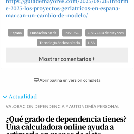
https://guiademayores.com/2025/08/26/inform
e-2025-los-proyectos-geriatricos-en-espana-
marcan-un-cambio-de-modelo/
España
Fundación Matia
IMSERSO
ONG Guía de Mayores
Tecnología Sociosanitaria
USA
Mostrar comentarios +
Abrir página en versión completa
Actualidad
VALORACION
DEPENDENCIA Y AUTONOMÍA PERSONAL
¿Qué grado de dependencia tienes?
Una calculadora online ayuda a