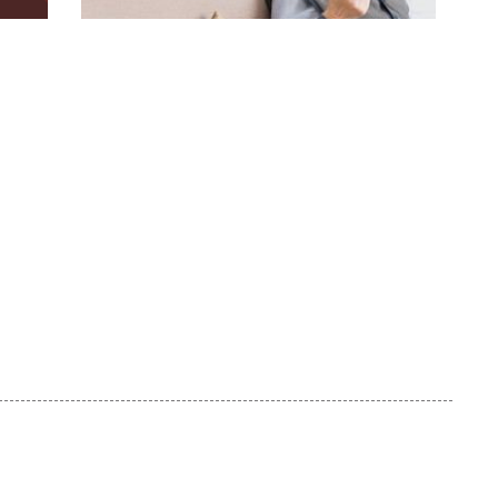
El Tribunal Supremo anula una norma
dado
del Real Decreto 893/2024 sobre
dependencia