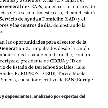
rio general de CEAPs
, quien será el encargado
ias de la sesión. En este caso, el panel estará
l Servicio de Ayuda a Domicilio (SAD) y el
res y los centros de día
, demostrando la
os.
án las
oportunidades para el sector de la
tGenerationEU
, impulsados desde la Unión
nómica tras la pandemia. Para ello, contará
Rodríguez, presidente de
CECUA
y JD de
rio de Estado de Derechos Sociales
; Luis
de Fondos EUROPEOS –
CEOE
; Teresa Muela,
 Smeets, consultor ejecutivo de
EAN (Europe
s y dependientes, analizado por expertos del