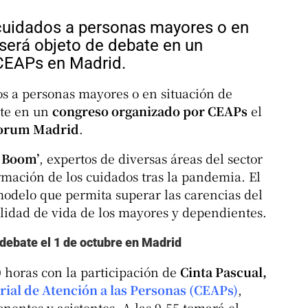
cuidados a personas mayores o en
será objeto de debate en un
CEAPs en Madrid.
os a personas mayores o en situación de
ate en un
congreso organizado por CEAPs
el
Forum Madrid
.
 Boom’
, expertos de diversas áreas del sector
ormación de los cuidados tras la pandemia. El
modelo que permita superar las carencias del
calidad de vida de los mayores y dependientes.
debate el 1 de octubre en Madrid
0 horas con la participación de
Cinta Pascual,
ial de Atención a las Personas (CEAPs)
,
nentes y asistentes. A las 9.55 tomará el