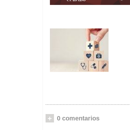
La V Cumbre del Baby Boom de
CEAPs analizará el valor del cui
ante el reto demográfico
La patronal pide al
Gobierno reducir el IVA
de la atención a la
dependencia
+
0 comentarios