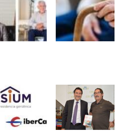
sium y Cuidum se
CEDDD y Pensium
an para hacer más
colaboran para
sibles los
mejorar el bienestar
dados a domicilio
de los seniors
a personas
endientes
sium llega a los
Pensium y CEOMA