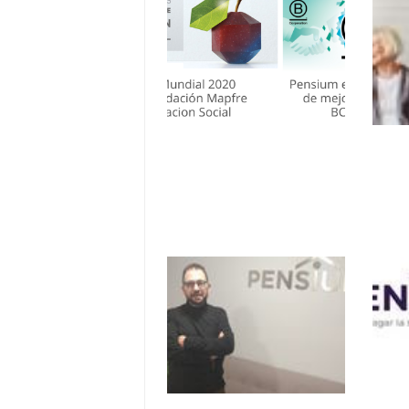
Dependencia en
Pen
España: cómo pagar
alí
una residencia o un
acce
cuidador en casa
cui
par
dep
David Igual: “Las
Pen