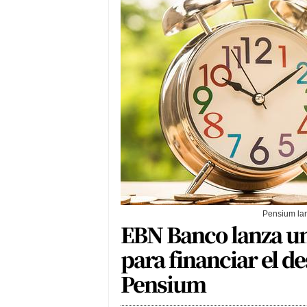
Pensium la
EBN Banco lanza u
para financiar el d
Pensium