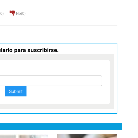
(
0
)
No(
0
)
lario para suscribirse.