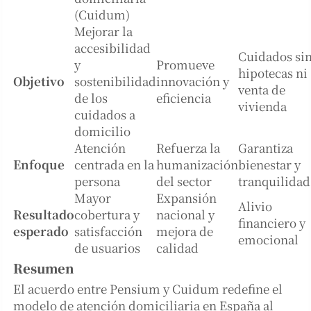
(Cuidum)
Mejorar la
accesibilidad
Cuidados si
y
Promueve
hipotecas ni
Objetivo
sostenibilidad
innovación y
venta de
de los
eficiencia
vivienda
cuidados a
domicilio
Atención
Refuerza la
Garantiza
Enfoque
centrada en la
humanización
bienestar y
persona
del sector
tranquilidad
Mayor
Expansión
Alivio
Resultado
cobertura y
nacional y
financiero y
esperado
satisfacción
mejora de
emocional
de usuarios
calidad
Resumen
El acuerdo entre Pensium y Cuidum redefine el
modelo de atención domiciliaria en España al