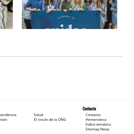
s 20
Cuideo cierra una ronda de
financiación de 1,6 millones para su
expansión internacional
Contacto
pendencia
Salud
Contacto
nión
El rincón de la ONG
Hemeroteca
Índice temático
Sitemap News