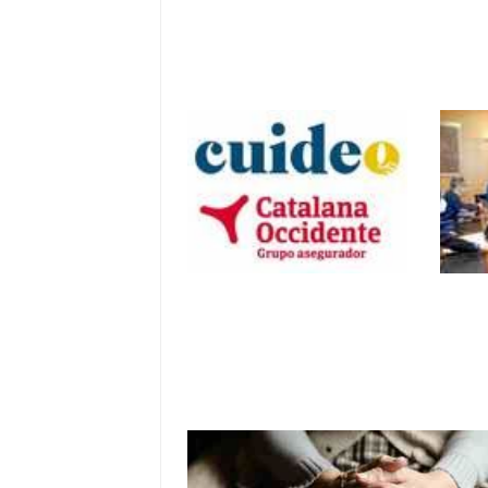
Loles López critica el trato a los
dependientes andaluces y exige
igualdad en financiación con el P
Vasco
Cuideo llega a
El G
Catalana Occidente
730 
para mejorar la
euro
atención a personas
refo
mayores y
la d
dependientes