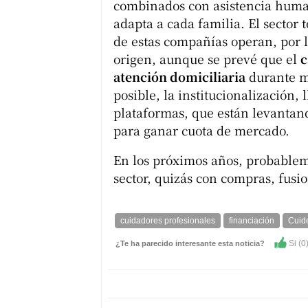
combinados con asistencia human
adapta a cada familia. El sector
de estas compañías operan, por l
origen, aunque se prevé que el
c
atención domiciliaria
durante má
posible, la institucionalización, 
plataformas, que están levantand
para ganar cuota de mercado.
En los próximos años, probablem
sector, quizás con compras, fusio
cuidadores profesionales
financiación
Cuid
Si (
0
¿Te ha parecido interesante esta noticia?