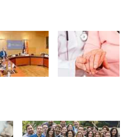
Loles López exige al PSOE-A
igualdad en financiación para
aís
dependientes andaluces frente a los
vascos
obierno destinará
Reducir las listas de
millones de fondos
espera en
peos para
dependencia, objetivo
rmar la atención a
del Gobierno
ependencia