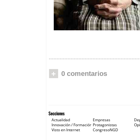
Cuidum cerró 2020 superando lo
millones de facturación
+
0 comentarios
Secciones
Actualidad
Empresas
De
Innovación / Formación
Protagonistas
Opi
Visto en Internet
CongresoNGD