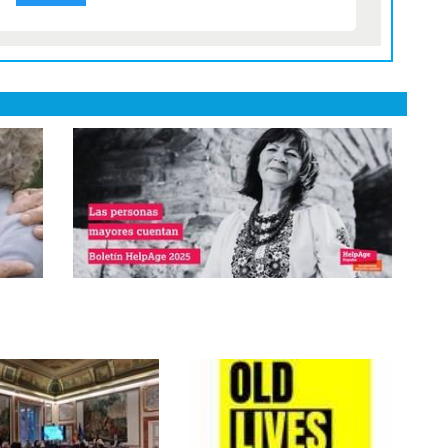
al
HelpAge presenta su boletín
trimestral sobre derechos de las
personas mayores