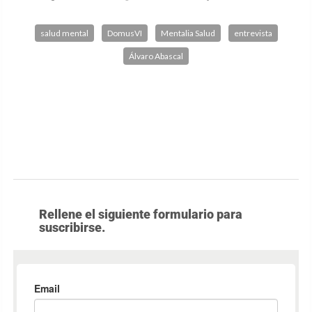
salud mental
DomusVI
Mentalia Salud
entrevista
Álvaro Abascal
Rellene el siguiente formulario para
suscribirse.