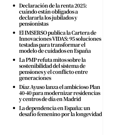
Declaración de la renta 2025:
cuándo están obligados a
declararla los jubilados y
pensionistas
El IMSERSO publica la Cartera de
Innovaciones VIDAS: 95 soluciones
testadas para transformar el
modelo de cuidados en España
La PMP refuta mitos sobre la
sostenibilidad del sistema de
pensiones y el conflicto entre
generaciones
Díaz Ayuso lanza el ambicioso Plan
40-40 para modernizar residencias
y centros de día en Madrid
La dependencia en España: un
desafío femenino por la longevidad