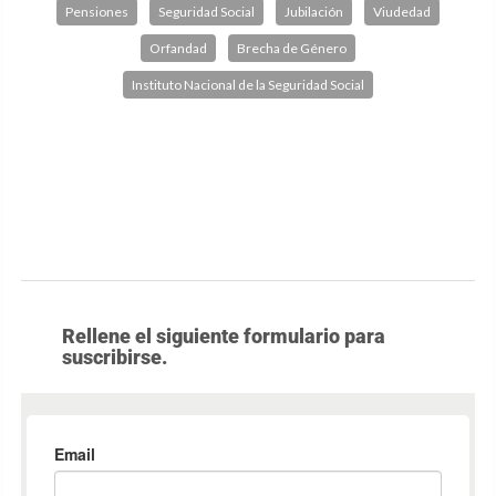
Pensiones
Seguridad Social
Jubilación
Viudedad
Orfandad
Brecha de Género
Instituto Nacional de la Seguridad Social
Rellene el siguiente formulario para
suscribirse.