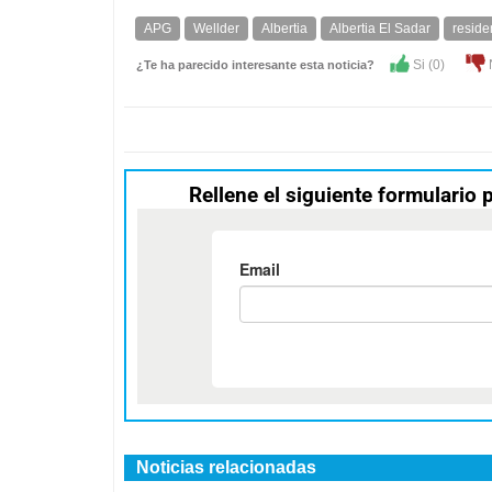
APG
Wellder
Albertia
Albertia El Sadar
resid
Si (
0
)
¿Te ha parecido interesante esta noticia?
Rellene el siguiente formulario 
Noticias relacionadas