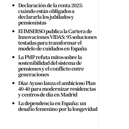
Declaración de la renta 2025:
cuándo están obligados a
declararla los jubilados y
pensionistas
El IMSERSO publica la Cartera de
Innovaciones VIDAS: 95 soluciones
testadas para transformar el
modelo de cuidados en España
La PMP refuta mitos sobre la
sostenibilidad del sistema de
pensiones y el conflicto entre
generaciones
Díaz Ayuso lanza el ambicioso Plan
40-40 para modernizar residencias
y centros de día en Madrid
La dependencia en España: un
desafío femenino por la longevidad