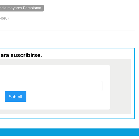
encia mayores Pamploma
No(
0
)
para suscribirse.