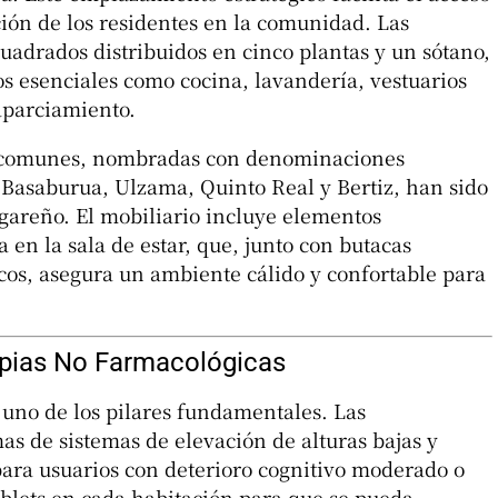
ción de los residentes en la comunidad. Las
uadrados distribuidos en cinco plantas y un sótano,
s esenciales como cocina, lavandería, vestuarios
aparciamiento.
s comunes, nombradas con denominaciones
, Basaburua, Ulzama, Quinto Real y Bertiz, han sido
areño. El mobiliario incluye elementos
en la sala de estar, que, junto con butacas
cos, asegura un ambiente cálido y confortable para
apias No Farmacológicas
s uno de los pilares fundamentales. Las
s de sistemas de elevación de alturas bajas y
ara usuarios con deterioro cognitivo moderado o
blets en cada habitación para que se pueda