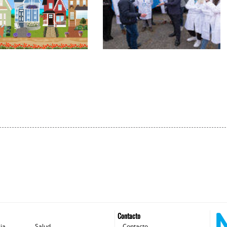
ta impulsa la
Feijóo destaca que la
ción de las viviendas
Xunta llevará servicios
tidas ("cohousing")
especializados para
mayores.
mayores a la puerta de la
casa de más de 100.000
gallegos
Contacto
ia
Salud
Contacto