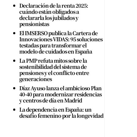
Declaración de la renta 2025:
cuándo están obligados a
declararla los jubilados y
pensionistas
El IMSERSO publica la Cartera de
Innovaciones VIDAS: 95 soluciones
testadas para transformar el
modelo de cuidados en España
La PMP refuta mitos sobre la
sostenibilidad del sistema de
pensiones y el conflicto entre
generaciones
Díaz Ayuso lanza el ambicioso Plan
40-40 para modernizar residencias
y centros de día en Madrid
La dependencia en España: un
desafío femenino por la longevidad