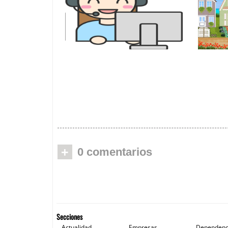
Galicia pone en marcha un
La Xun
teléfono específico de
regula
atención para las personas
compar
mayores de 65 años
para 
+
0 comentarios
Secciones
Actualidad
Empresas
Dependenc