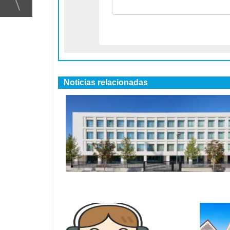
Noticias relacionadas
CK Senior gana la gestión de la reside
pública de O Bertón en Ferrol