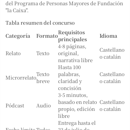
del Programa de Personas Mayores de Fundación
"la Caixa".
Tabla resumen del concurso
Requisitos
Categoría
Formato
Idioma
principales
4-8 páginas,
Castellano
Relato
Texto
original,
o catalán
narrativa libre
Hasta 100
Texto
palabras,
Castellano
Microrrelato
breve
claridad y
o catalán
concisión
3-5 minutos,
basado en relato
Castellano
Pódcast
Audio
propio, edición
o catalán
libre
Entrega hasta el
Fecha límite
Todas
23 de julio de
—