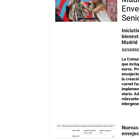
Enve
Seni
Iniciat
bienest
Madrid
02/10/20
La Comuni
que inclu
euros. Pr
envejecim
la creaci
carnet fa
implement
etario. A
relevante
intergene
Nuevas 
envejec