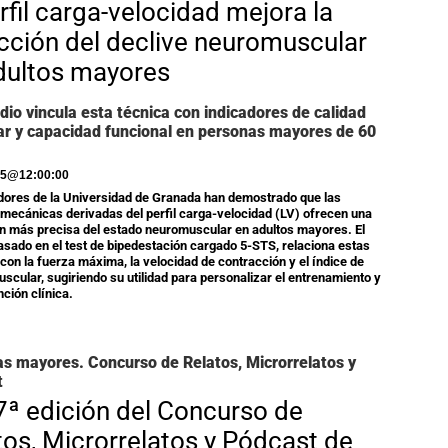
erfil carga-velocidad mejora la
cción del declive neuromuscular
dultos mayores
dio vincula esta técnica con indicadores de calidad
r y capacidad funcional en personas mayores de 60
25
@
12:00:00
dores de la Universidad de Granada han demostrado que las
 mecánicas derivadas del perfil carga-velocidad (LV) ofrecen una
n más precisa del estado neuromuscular en adultos mayores. El
basado en el test de bipedestación cargado 5-STS, relaciona estas
 con la fuerza máxima, la velocidad de contracción y el índice de
uscular, sugiriendo su utilidad para personalizar el entrenamiento y
nción clínica.
s mayores. Concurso de Relatos, Microrrelatos y
t
7ª edición del Concurso de
tos, Microrrelatos y Pódcast de