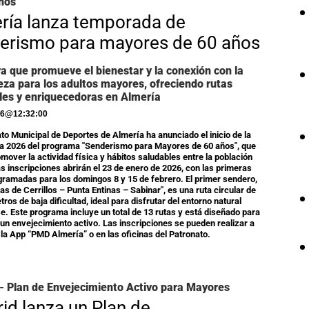
ños
ría lanza temporada de
erismo para mayores de 60 años
iva que promueve el bienestar y la conexión con la
eza para los adultos mayores, ofreciendo rutas
les y enriquecedoras en Almería
26
@
12:32:00
ato Municipal de Deportes de Almería ha anunciado el inicio de la
a 2026 del programa "Senderismo para Mayores de 60 años", que
mover la actividad física y hábitos saludables entre la población
s inscripciones abrirán el 23 de enero de 2026, con las primeras
gramadas para los domingos 8 y 15 de febrero. El primer sendero,
as de Cerrillos – Punta Entinas – Sabinar", es una ruta circular de
tros de baja dificultad, ideal para disfrutar del entorno natural
e. Este programa incluye un total de 13 rutas y está diseñado para
un envejecimiento activo. Las inscripciones se pueden realizar a
 la App “PMD Almería” o en las oficinas del Patronato.
- Plan de Envejecimiento Activo para Mayores
id lanza un Plan de