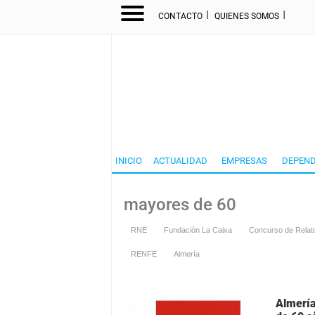
I
I
CONTACTO
QUIENES SOMOS
INICIO
ACTUALIDAD
EMPRESAS
DEPEND
mayores de 60
RNE
Fundación La Caixa
Concurso de Relato
RENFE
Almería
Almería