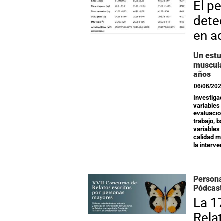
El p
dete
en a
Un estu
muscula
años
06/06/20
Investiga
variables
evaluació
trabajo, 
variables
calidad m
la interve
Persona
Pódcas
La 1
Rela