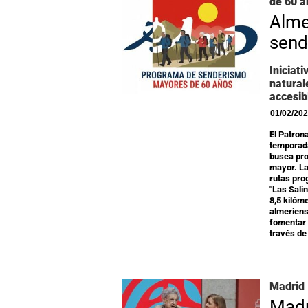
de 60 a
Alme
send
Iniciat
natural
accesib
01/02/20
El Patron
temporad
busca pro
mayor. La
rutas pro
"Las Salin
8,5 kilóme
almeriens
fomentar 
través de
Madrid 
Madr