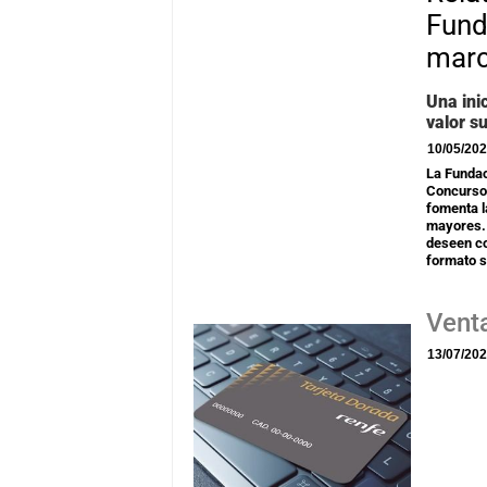
Fund
mar
Una ini
valor s
10/05/20
La Fundac
Concurso 
fomenta l
mayores. 
deseen co
formato 
Vent
13/07/20