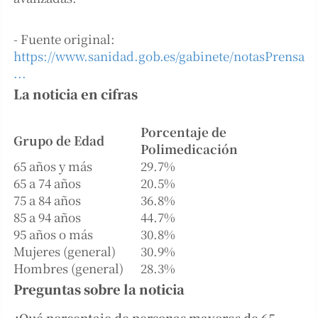
- Fuente original:
https://www.sanidad.gob.es/gabinete/notasPrensa
...
La noticia en cifras
Porcentaje de
Grupo de Edad
Polimedicación
65 años y más
29.7%
65 a 74 años
20.5%
75 a 84 años
36.8%
85 a 94 años
44.7%
95 años o más
30.8%
Mujeres (general)
30.9%
Hombres (general)
28.3%
Preguntas sobre la noticia
¿Qué porcentaje de personas mayores de 65