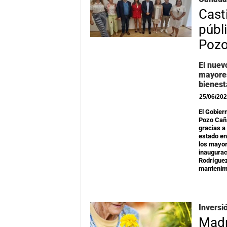
Cast
públ
Poz
El nuev
mayores
bienest
25/06/20
El Gobier
Pozo Caña
gracias a
estado en
los mayor
inaugurac
Rodríguez
mantenimi
Inversi
Madr