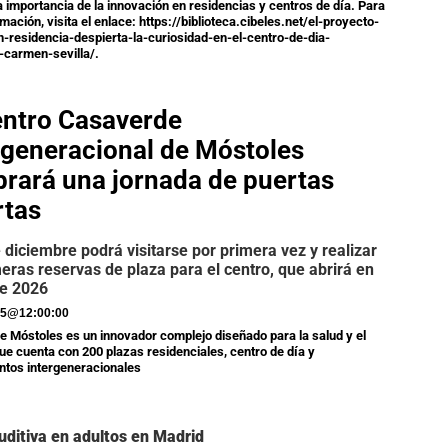
a importancia de la innovación en residencias y centros de día. Para
mación, visita el enlace: https://biblioteca.cibeles.net/el-proyecto-
n-residencia-despierta-la-curiosidad-en-el-centro-de-dia-
-carmen-sevilla/.
entro Casaverde
rgeneracional de Móstoles
brará una jornada de puertas
rtas
e diciembre podrá visitarse por primera vez y realizar
meras reservas de plaza para el centro, que abrirá en
de 2026
25
@
12:00:00
 Móstoles es un innovador complejo diseñado para la salud y el
que cuenta con 200 plazas residenciales, centro de día y
tos intergeneracionales
uditiva en adultos en Madrid