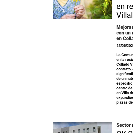
en r
Villa
Mejoras
con un 
en Coll
13/06/20
La Comuni
en la res
Collado V
contrato,
significa
de un nut
específic
centro de
en Villa 
expandien
plazas d
Sector 