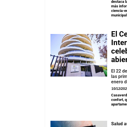
destaca l
más infor
ciencia-e
municipal
El C
Inte
cele
abie
El 22 d
las pri
enero 
10/12/20
Casaverde
confort, 
apartamen
Salud a