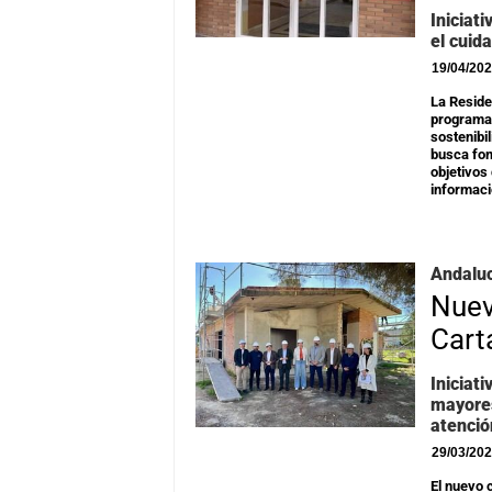
Iniciat
el cuid
19/04/20
La Reside
programa 
sostenibil
busca fom
objetivos
informació
Andaluc
Nuev
Cart
Iniciat
mayores
atenció
29/03/20
El nuevo 