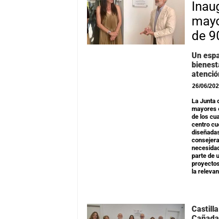
Inau
mayo
de 9
Un espa
bienest
atenció
26/06/20
La Junta 
mayores e
de los cu
centro cu
diseñadas
consejera
necesidad
parte de 
proyectos
la releva
Castill
Cañad