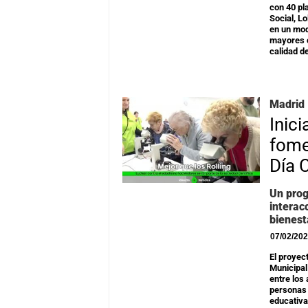
con 40 pl
Social, L
en un mod
mayores 
calidad d
Madrid 
Inici
fome
Día 
Un prog
interac
bienest
07/02/20
El proyec
Municipal
entre los 
personas 
educativa