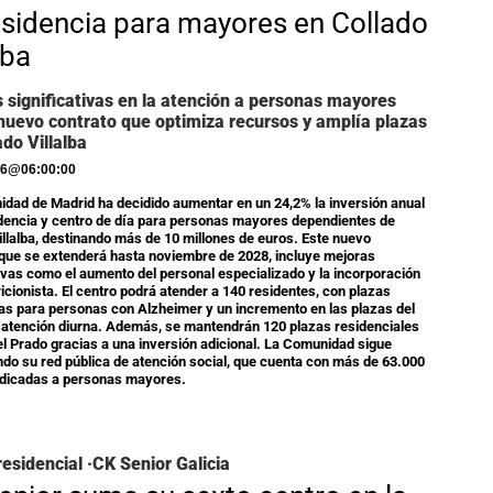
esidencia para mayores en Collado
lba
 significativas en la atención a personas mayores
nuevo contrato que optimiza recursos y amplía plazas
ado Villalba
26
@
06:00:00
dad de Madrid ha decidido aumentar en un 24,2% la inversión anual
idencia y centro de día para personas mayores dependientes de
illalba, destinando más de 10 millones de euros. Este nuevo
 que se extenderá hasta noviembre de 2028, incluye mejoras
tivas como el aumento del personal especializado y la incorporación
ricionista. El centro podrá atender a 140 residentes, con plazas
as para personas con Alzheimer y un incremento en las plazas del
 atención diurna. Además, se mantendrán 120 plazas residenciales
del Prado gracias a una inversión adicional. La Comunidad sigue
do su red pública de atención social, que cuenta con más de 63.000
edicadas a personas mayores.
residencial ·CK Senior Galicia