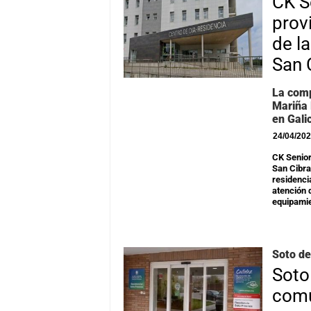
CK S
prov
de l
San 
La comp
Mariña 
en Gali
24/04/20
CK Senior
San Cibra
residenci
atención 
equipamie
Soto de
Soto
comu