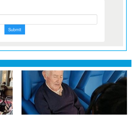
oto
Fisioterapia mejora la calidad de vida en
Soto Fresnos