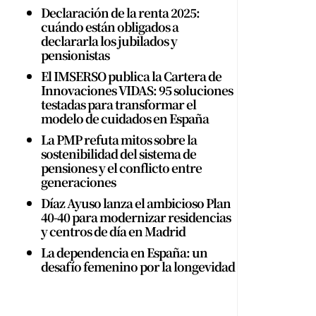
Declaración de la renta 2025:
cuándo están obligados a
declararla los jubilados y
pensionistas
El IMSERSO publica la Cartera de
Innovaciones VIDAS: 95 soluciones
testadas para transformar el
modelo de cuidados en España
La PMP refuta mitos sobre la
sostenibilidad del sistema de
pensiones y el conflicto entre
generaciones
Díaz Ayuso lanza el ambicioso Plan
40-40 para modernizar residencias
y centros de día en Madrid
La dependencia en España: un
desafío femenino por la longevidad