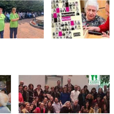
encia Soto Fresnos
Memoria Anual 2023 de
a cabo simulacro de
ASISPA
ios para mejorar la
idad