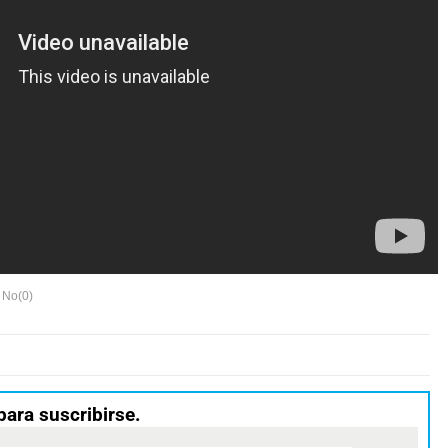
No(
0
)
para suscribirse.