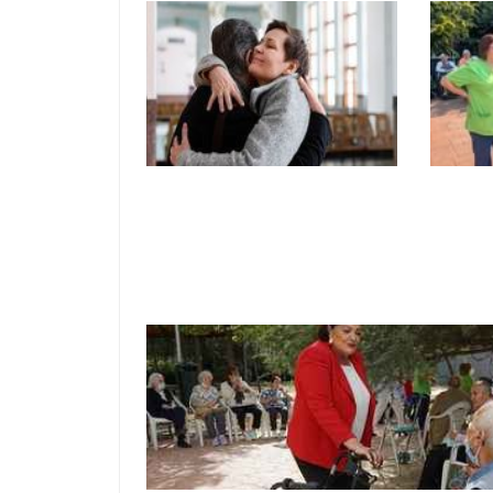
La Plataforma Caronte de
Resid
Fundación ASISPA gana
lleva 
el Primer Premio del
incend
Ayuntamiento de Madrid
segur
por su acompañamiento al
final de la vida