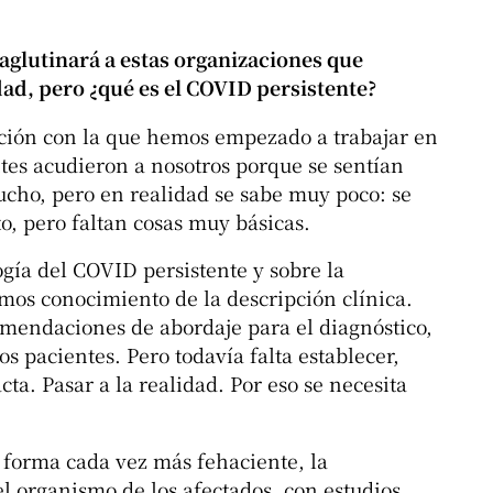
 aglutinará a estas organizaciones que
dad, pero ¿qué es el COVID persistente?
ición con la que hemos empezado a trabajar en
tes acudieron a nosotros porque se sentían
ucho, pero en realidad se sabe muy poco: se
 pero faltan cosas muy básicas.
ogía del COVID persistente y sobre la
emos conocimiento de la descripción clínica.
omendaciones de abordaje para el diagnóstico,
s pacientes. Pero todavía falta establecer,
cta. Pasar a la realidad. Por eso se necesita
 forma cada vez más fehaciente, la
el organismo de los afectados, con estudios