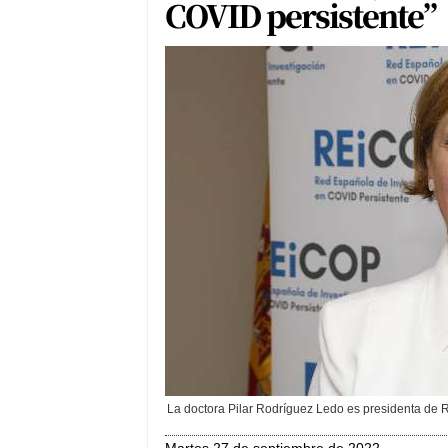
COVID persistente”
La doctora Pilar Rodríguez Ledo es presidenta de