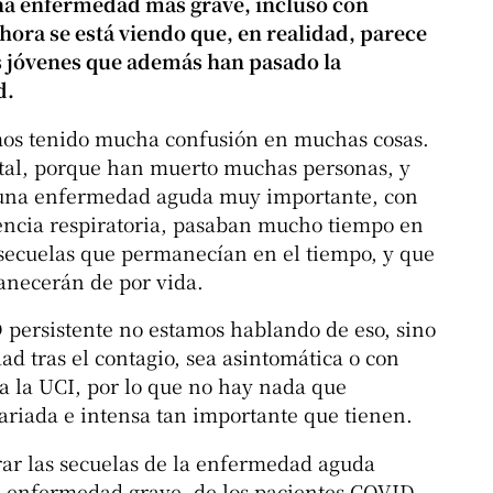
na enfermedad más grave, incluso con
hora se está viendo que, en realidad, parece
 jóvenes que además han pasado la
d.
mos tenido mucha confusión en muchas cosas.
tal, porque han muerto muchas personas, y
 una enfermedad aguda muy importante, con
iencia respiratoria, pasaban mucho tiempo en
s secuelas que permanecían en el tiempo, y que
anecerán de por vida.
persistente no estamos hablando de eso, sino
 tras el contagio, sea asintomática o con
a la UCI, por lo que no hay nada que
variada e intensa tan importante que tienen.
ar las secuelas de la enfermedad aguda
na enfermedad grave, de los pacientes COVID