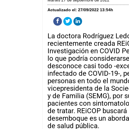
martes 27 de septiembre de 2022
Actualizado el:
27/09/2022 13:54h
La doctora Rodríguez Ledo 
recientemente creada REi
Investigación en COVID Per
lo que podría considerars
desconoce casi todo -exce
infectado de COVID-19-, pe
personas en todo el mund
vicepresidenta de la Soc
y de Familia (SEMG), por 
pacientes con sintomatologí
de tratar. REiCOP buscará
desemboque es un abordaj
de salud pública.