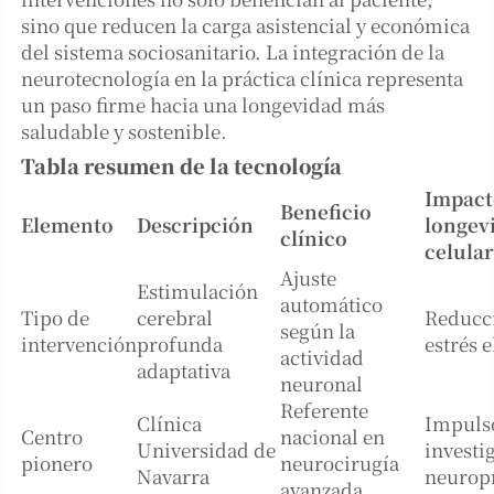
sino que reducen la carga asistencial y económica
del sistema sociosanitario. La integración de la
neurotecnología en la práctica clínica representa
un paso firme hacia una longevidad más
saludable y sostenible.
Tabla resumen de la tecnología
Impact
Beneficio
Elemento
Descripción
longev
clínico
celular
Ajuste
Estimulación
automático
Tipo de
cerebral
Reducc
según la
intervención
profunda
estrés e
actividad
adaptativa
neuronal
Referente
Clínica
Impulso
Centro
nacional en
Universidad de
investi
pionero
neurocirugía
Navarra
neuropr
avanzada