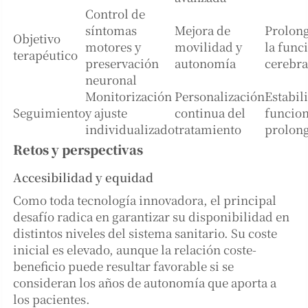
Control de
síntomas
Mejora de
Prolong
Objetivo
motores y
movilidad y
la func
terapéutico
preservación
autonomía
cerebra
neuronal
Monitorización
Personalización
Estabil
Seguimiento
y ajuste
continua del
funcion
individualizado
tratamiento
prolon
Retos y perspectivas
Accesibilidad y equidad
Como toda tecnología innovadora, el principal
desafío radica en garantizar su disponibilidad en
distintos niveles del sistema sanitario. Su coste
inicial es elevado, aunque la relación coste-
beneficio puede resultar favorable si se
consideran los años de autonomía que aporta a
los pacientes.