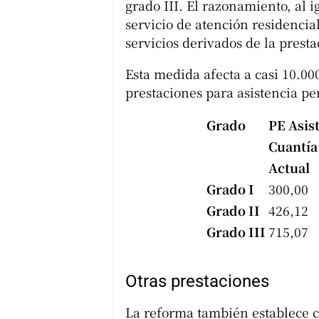
grado III. El razonamiento, al i
servicio de atención residenci
servicios derivados de la prest
Esta medida afecta a casi 10.0
prestaciones para asistencia pe
Grado
PE Asis
Cuantía
Actual
Grado I
300,00
Grado II
426,12
Grado III
715,07
Otras prestaciones
La reforma también establece 