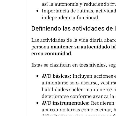
así la autonomía y reduciendo fr
Importancia de rutinas, actividad
independencia funcional.
Definiendo las actividades de l
Las actividades de la vida diaria aba
persona
mantener su autocuidado bás
en su comunidad.
Estas se clasifican en
tres niveles
, se
AVD básicas:
Incluyen acciones e
alimentarse solo, asearse, vestir
habilidades suelen mantenerse re
deteriorarse conforme avanza la
AVD instrumentales:
Requieren
abarcando tareas como cocinar, 