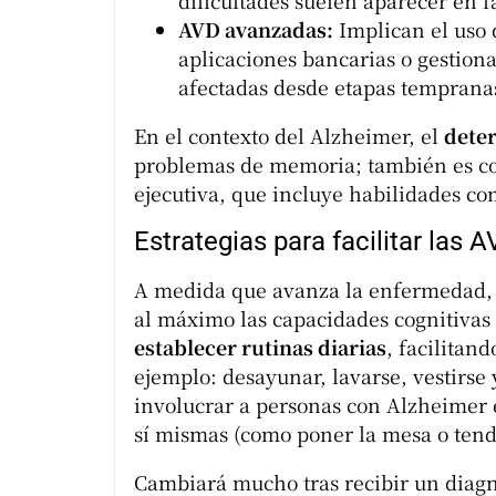
dificultades suelen aparecer en 
AVD avanzadas:
Implican el uso
aplicaciones bancarias o gestiona
afectadas desde etapas temprana
En el contexto del Alzheimer, el
deter
problemas de memoria; también es co
ejecutiva, que incluye habilidades co
Estrategias para facilitar las
A medida que avanza la enfermedad, 
al máximo las capacidades cognitivas 
establecer rutinas diarias
, facilitan
ejemplo: desayunar, lavarse, vestirse
involucrar a personas con Alzheimer 
sí mismas (como poner la mesa o tend
Cambiará mucho tras recibir un diag