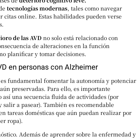
fases de
deterioro cognitivo leve.
 de
tecnologías modernas
, tales como navegar
r citas online. Estas habilidades pueden verse
s.
ioro de las AVD
no solo está relacionado con
nsecuencia de alteraciones en la función
mo planificar y tomar decisiones.
 AVD en personas con Alzheimer
es fundamental fomentar la autonomía y potenciar
aún preservadas. Para ello, es importante
do así una secuencia fluida de actividades (por
 y salir a pasear). También es recomendable
en tareas domésticas que aún puedan realizar por
er ropa).
nóstico. Además de aprender sobre la enfermedad y