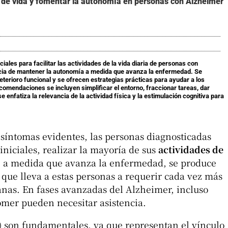
d de vida y fomentar la autonomía en personas con Alzheimer
iales para facilitar las actividades de la vida diaria de personas con
cia de mantener la autonomía a medida que avanza la enfermedad. Se
eterioro funcional y se ofrecen estrategias prácticas para ayudar a los
ecomendaciones se incluyen simplificar el entorno, fraccionar tareas, dar
enfatiza la relevancia de la actividad física y la estimulación cognitiva para
y síntomas evidentes, las personas diagnosticadas
niciales, realizar la mayoría de sus
actividades de
 a medida que avanza la enfermedad, se produce
que lleva a estas personas a requerir cada vez más
ianas. En fases avanzadas del Alzheimer, incluso
omer pueden necesitar asistencia.
D) son fundamentales, ya que representan el vínculo