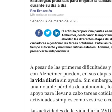
Estrategias prácticas para mejorar la calida
durante su día a día
Por
Redacción
Más artículos de este autor
sábado 07 de marzo de 2026
El artículo proporciona pautas esenc
Alzheimer, destacando la importan
abordan las diferentes etapas del d
cuidadores a gestionar las tareas cotidianas. Entre las r
tiempo suficiente y mantener rutinas estables. Además, se 
preservar la independencia.
A pesar de las primeras dificultades 
con Alzheimer pueden, en sus etapas i
la vida diaria
sin ayuda. Sin embargo,
una notable pérdida de autonomía, lo 
apoyo para llevar a cabo tareas cotid
actividades simples como vestirse o c
Las actividades de la vida diaria (AV