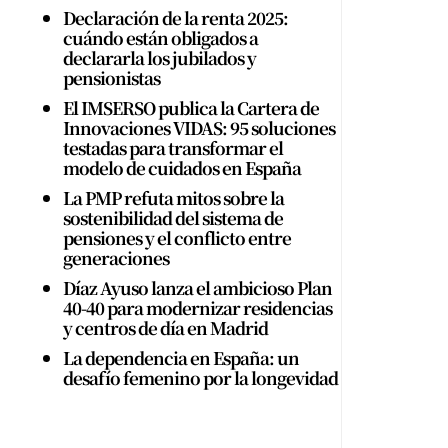
Declaración de la renta 2025:
cuándo están obligados a
declararla los jubilados y
pensionistas
El IMSERSO publica la Cartera de
Innovaciones VIDAS: 95 soluciones
testadas para transformar el
modelo de cuidados en España
La PMP refuta mitos sobre la
sostenibilidad del sistema de
pensiones y el conflicto entre
generaciones
Díaz Ayuso lanza el ambicioso Plan
40-40 para modernizar residencias
y centros de día en Madrid
La dependencia en España: un
desafío femenino por la longevidad