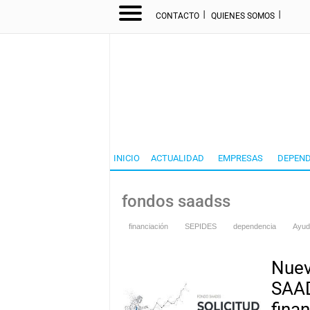
I
I
CONTACTO
QUIENES SOMOS
INICIO
ACTUALIDAD
EMPRESAS
DEPEND
fondos saadss
financiación
SEPIDES
dependencia
Ayud
Nuev
SAAD
fina