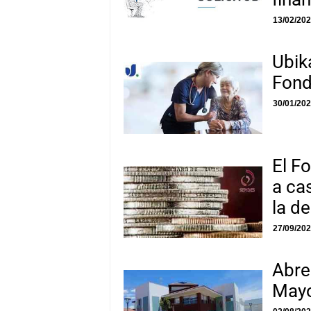
13/02/20
Ubik
Fon
30/01/20
El F
a ca
la d
27/09/20
Abre
Mayo