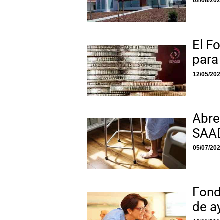
02/08/20
El F
para
12/05/20
Abre
SAAD
05/07/20
Fond
de a