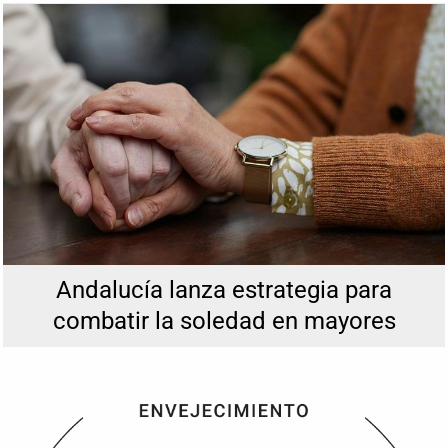
Anterior
Si
Andalucía lanza estrategia para
combatir la soledad en mayores
Anterior
Si