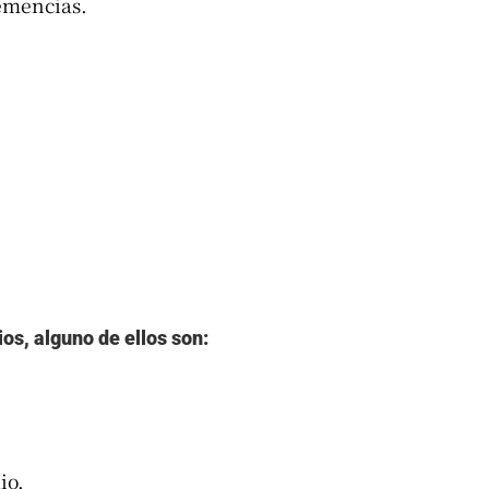
emencias.
.
ios, alguno de ellos son:
io.