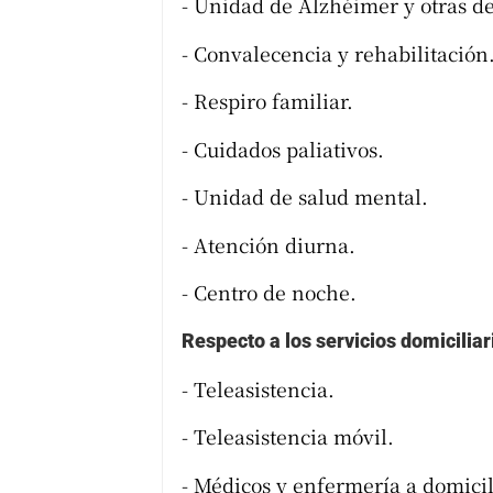
- Unidad de Alzhéimer y otras d
- Convalecencia y rehabilitación
- Respiro familiar.
- Cuidados paliativos.
- Unidad de salud mental.
- Atención diurna.
- Centro de noche.
Respecto a los servicios domiciliar
- Teleasistencia.
- Teleasistencia móvil.
- Médicos y enfermería a domicil