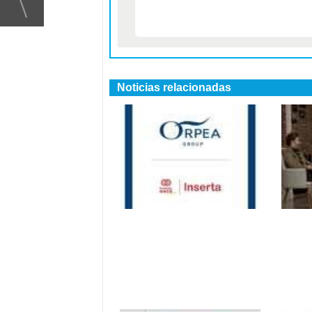
Noticias relacionadas
Orpea y Fundación
Orpe
ONCE renuevan su
nutr
acuerdo para la
per
inclusión social de
sus 
personas con
discapacidad