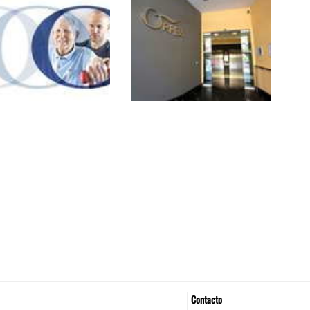
uración de Orpea
Orpea busca seguir
spaña roza los
creciendo en España
millones de euros
Contacto