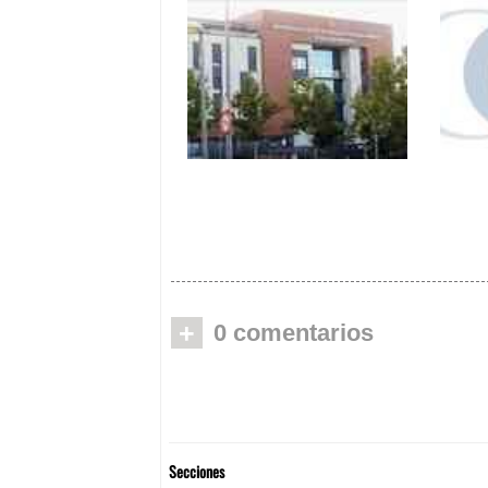
Orpea Alcobendas
Fact
denuncia amenazas y
en E
vejaciones de
200 
familiares
+
0 comentarios
Secciones