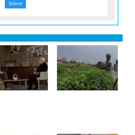
a apuesta por la
Orpea construirá una
ición de las
residencia de mayores
sonas mayores en
en Algeciras
residencias