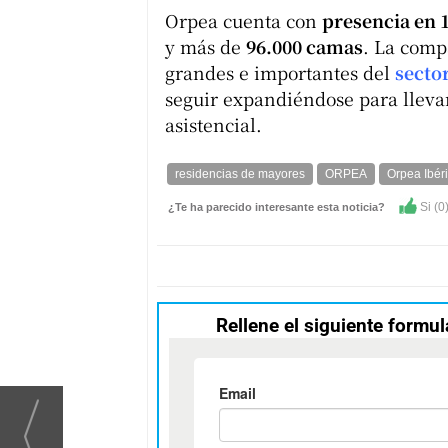
Orpea cuenta con
presencia en 1
y más de
96.000 camas
. La comp
grandes e importantes del
sector
seguir expandiéndose para lleva
asistencial.
residencias de mayores
ORPEA
Orpea Ibér
Si (
0
¿Te ha parecido interesante esta noticia?
Rellene el siguiente formul