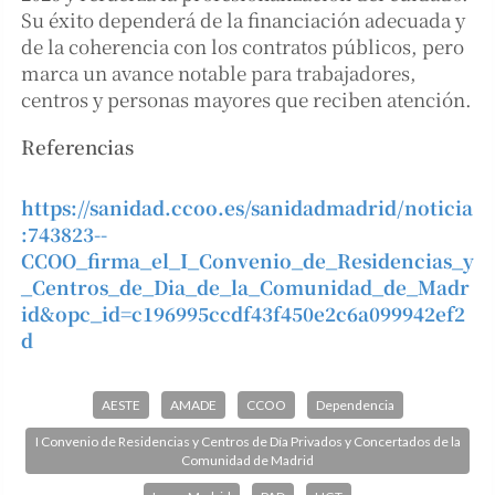
Su éxito dependerá de la financiación adecuada y
de la coherencia con los contratos públicos, pero
marca un avance notable para trabajadores,
centros y personas mayores que reciben atención.
Referencias
https://sanidad.ccoo.es/sanidadmadrid/noticia
:743823--
CCOO_firma_el_I_Convenio_de_Residencias_y
_Centros_de_Dia_de_la_Comunidad_de_Madr
id&opc_id=c196995ccdf43f450e2c6a099942ef2
d
AESTE
AMADE
CCOO
Dependencia
I Convenio de Residencias y Centros de Día Privados y Concertados de la
Comunidad de Madrid