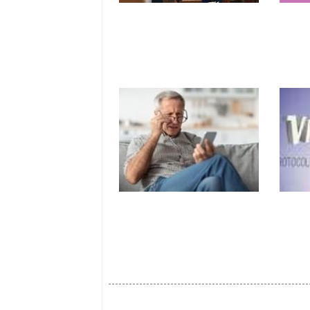
Trabajo social
Fisi
sanitario, clave en la
para
atención a personas
paci
con Alzheimer
Alzh
Alteraciones visuales
La r
podrían aumentar el
clav
riesgo de demencia,
lesi
según nuevos estudios
ejerc