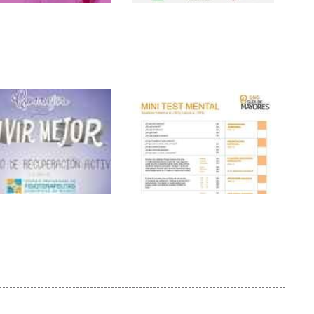
oterapia: Clave
La fisioterapia, clave
 mejorar la vida de
en la detección de
entes con
alteraciones motoras
eimer en Vitalia
en demencias según
CEAFA
ecuperación activa,
El rincón de la ONG.
e para evitar
Test Alzheimer
ones tras hacer
gratuito. Test Mini
icio físico
Mental para descubrir
demencias seniles